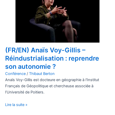
(FR/EN) Anaïs Voy-Gillis –
Réindustrialisation : reprendre
son autonomie ?
Conférence
/
Thibaut Berton
Anaïs Voy-Gillis est docteure en géographie à l’Institut
Français de Géopolitique et chercheuse associée à
l’Université de Poitiers.
Lire la suite »