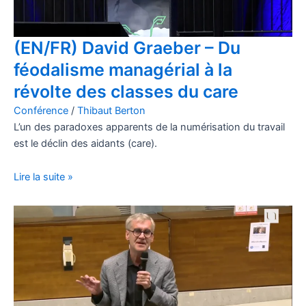
(EN/FR) David Graeber – Du
féodalisme managérial à la
révolte des classes du care
Conférence
/
Thibaut Berton
L’un des paradoxes apparents de la numérisation du travail
est le déclin des aidants (care).
Lire la suite »